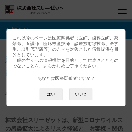
お知らせ
これ以降のページは医療関係者（医師、歯科医師、薬
剤師、看護師、臨床検査技師、診療放射線技師、医学
生、取引代理店等）の方々を対象とした情報提供を目
的としています。
新型コロナウイルス対策のた
一般の方々への情報提供を目的として作成されたもの
でないことを、あらかじめご了承ください。
めの弊社対応について
あなたは医療関係者ですか？
平素より格別のご愛顧を賜り厚く御礼申し上げ
はい
いいえ
ます。
株式会社スリーゼットは、新型コロナウイルス
の感染拡大によるリスク軽減と、お客様・関係