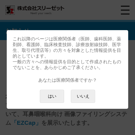
お知らせ
これ以降のページは医療関係者（医師、歯科医師、薬
剤師、看護師、臨床検査技師、診療放射線技師、医学
生、取引代理店等）の方々を対象とした情報提供を目
的としています。
「世界鼻科学会議」出展のお知
一般の方々への情報提供を目的として作成されたもの
でないことを、あらかじめご了承ください。
らせ
あなたは医療関係者ですか？
2024年4月4日（木）〜 4月6日（土）に、京王
はい
いいえ
プラザホテルで開催される
世界鼻科学会議
にお
いて、耳鼻咽喉科向け 画像ファイリングシステ
ム
「EZCap」
を展示いたします。