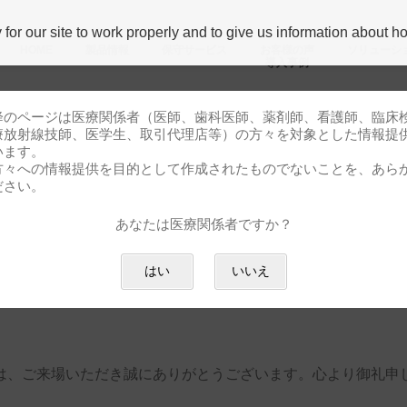
r our site to work properly and to give us information about how
HOME
製品情報
保守サービス
お客様の声
ソリューシ
導⼊事例
降のページは医療関係者（医師、歯科医師、薬剤師、看護師、臨床
療放射線技師、医学生、取引代理店等）の方々を対象とした情報提
います。
方々への情報提供を目的として作成されたものでないことを、あら
ご来場御礼
ださい。
あなたは医療関係者ですか？
用画像総合展 ITEM2025 ご来
はい
いいえ
は、ご来場いただき誠にありがとうございます。心より御礼申