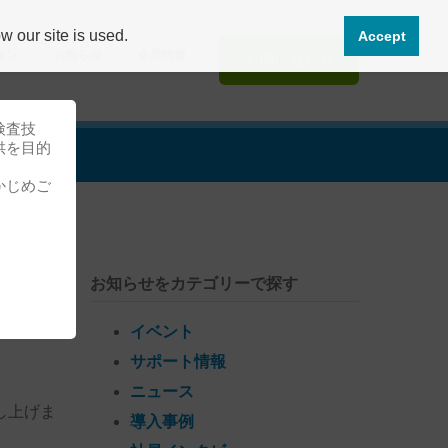
 our site is used.
Accept
ョン
お知らせ
企業情報
お問い合わせ
検査技
供を目的
かじめご
お知らせをカテゴリーで探す
場御
イベント
サポート情報
ニュース
し上げま
導入事例