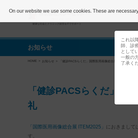
On our website we use some cookies. These are necessary fo
健康な社会とクリニック経営をITでサポート
これ以
師、診
お知らせ
として
一般の
HOME
お知らせ
「健診PACSらくだ」国際医用画像総合展 ITEM2025 
了承く
「健診PACSらくだ」国際医
礼
「国際医用画像総合展 ITEM2025」
におきまして
す。