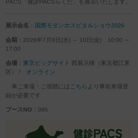
PACS
「健診
PACS
らくだ」を展示いたします。
展示会名
：
国際モダンホスピタルショウ2026
会期
：
2026
年
7
月
8
日
(
水
)
～
10
日
(
金
)
10:00
～
17:00
会場
：
東京ビッグサイト
西展示棟（東京都江東
区）
/
オンライン
※
ご来場・ご視聴には
こちら
より事前来場登
録が必要です
ブースNO
：085