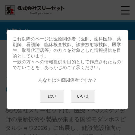
お知らせ
これ以降のページは医療関係者（医師、歯科医師、薬
剤師、看護師、臨床検査技師、診療放射線技師、医学
生、取引代理店等）の方々を対象とした情報提供を目
的としています。
「健診PACSらくだ」国際モダ
一般の方々への情報提供を目的として作成されたもの
でないことを、あらかじめご了承ください。
ンホスピタルショウ2026出展
あなたは医療関係者ですか？
のお知らせ
はい
いいえ
株式会社スリーゼットは、医療・ヘルスケア分
野の最新技術や製品が集まる国際モダンホスピ
タルショウ
2026
」に出展し、健診施設様向け