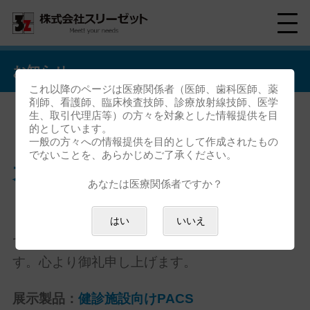
お知らせ
これ以降のページは医療関係者（医師、歯科医師、薬
剤師、看護師、臨床検査技師、診療放射線技師、医学
生、取引代理店等）の方々を対象とした情報提供を目
的としています。
「日本総合健診医学会 第51回
一般の方々への情報提供を目的として作成されたもの
でないことを、あらかじめご了承ください。
大会」ご来場御礼
あなたは医療関係者ですか？
「日本総合健診医学会 第51回大会」におきまし
はい
いいえ
ては、ご来場いただき誠にありがとうございま
す。心より御礼申し上げます。
展示製品：
健診施設向けPACS