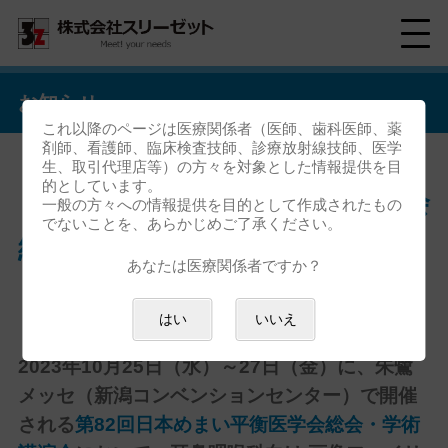
お知らせ
これ以降のページは医療関係者（医師、歯科医師、薬
剤師、看護師、臨床検査技師、診療放射線技師、医学
生、取引代理店等）の方々を対象とした情報提供を目
的としています。
「第82回日本めまい平衡医学会
一般の方々への情報提供を目的として作成されたもの
でないことを、あらかじめご了承ください。
総会・学術講演会」出展のお知
あなたは医療関係者ですか？
らせ
はい
いいえ
2023年
10月25日（水）～27日（金）
に、朱鷺
メッセ（新潟コンベンションセンター）で開催
される
第82回日本めまい平衡医学会総会・学術