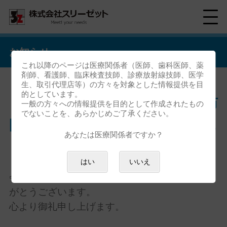
お知らせ
これ以降のページは医療関係者（医師、歯科医師、薬
剤師、看護師、臨床検査技師、診療放射線技師、医学
生、取引代理店等）の方々を対象とした情報提供を目
的としています。
「第65回日本人間ドック・予防
一般の方々への情報提供を目的として作成されたもの
でないことを、あらかじめご了承ください。
医療学会学術大会」ご来場御礼
あなたは医療関係者ですか？
「第65回日本人間ドック・予防医療学会学術大
はい
いいえ
会」におきましては、ご来場いただき誠にあり
がとうございます。
心より御礼申し上げます。