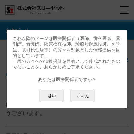
お知らせ
これ以降のページは医療関係者（医師、歯科医師、薬
剤師、看護師、臨床検査技師、診療放射線技師、医学
生、取引代理店等）の方々を対象とした情報提供を目
的としています。
「第64回日本消化器がん検診学
一般の方々への情報提供を目的として作成されたもの
でないことを、あらかじめご了承ください。
会東北地方会」ご来場御礼
あなたは医療関係者ですか？
「第64回日本消化器がん検診学会東北地方会」
はい
いいえ
におきましては、ご来場いただき誠にありがと
うございます。