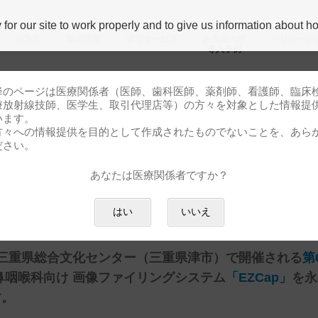
r our site to work properly and to give us information about how
HOME
製品情報
保守サービス
お客様の声
ソリューシ
導⼊事例
降のページは医療関係者（医師、歯科医師、薬剤師、看護師、臨床
療放射線技師、医学生、取引代理店等）の方々を対象とした情報提
います。
方々への情報提供を目的として作成されたものでないことを、あら
らせ
ださい。
あなたは医療関係者ですか？
 総会・学術講演会」出展のお知らせ
はい
いいえ
三重県総合文化センター
（
三重県津市
）で開催される
第
鼻咽喉科向け 画像ファイリングシステム
「EZCap」
を永
す。