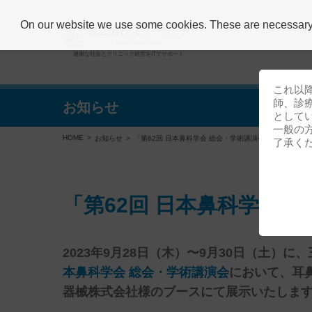
On our website we use some cookies. These are necessary fo
健康な社会とクリニック経営をITでサポート
これ以
師、診
お知らせ
として
一般の
HOME
お知らせ
「第62回 日本鼻科学会 総会・学術講演会」出展のお知
了承く
「第62回 日本鼻科学会
2023年9月28日（木）〜9月30日（土）に、
本鼻科学会 総会・学術講演会
において、耳
器械株式会社様のブースにて展示いたしま