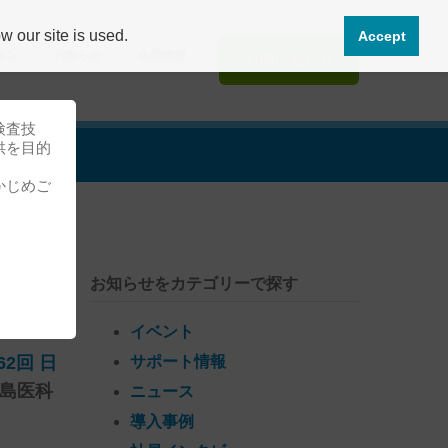
 our site is used.
Accept
ョン
お知らせ
企業情報
お問い合わせ
検査技
供を目的
かじめご
お知らせをカテゴリーで探す
イベント
62回 日
サポート情報
島医科
ニュース
導入事例