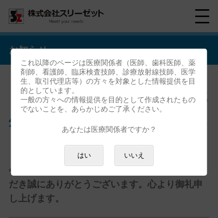
お知らせ
これ以降のページは医療関係者（医師、歯科医師、薬
剤師、看護師、臨床検査技師、診療放射線技師、医学
生、取引代理店等）の方々を対象とした情報提供を目
的としています。
「第39回日本耳鼻咽喉科頭頸部
一般の方々への情報提供を目的として作成されたもの
でないことを、あらかじめご了承ください。
外科学会秋季大会」ご来場御礼
あなたは医療関係者ですか？
「
第39回日本耳鼻咽喉科頭頸部外科 秋季大
はい
いいえ
会
」におきましては、全国各地よりご来場いた
だき誠にありがとうございます。心より御礼申
し上げます。