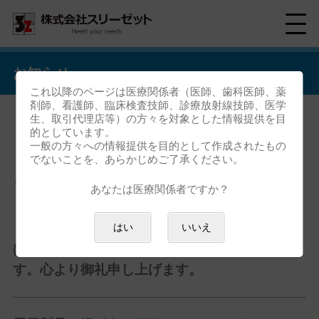
お知らせ
これ以降のページは医療関係者（医師、歯科医師、薬
剤師、看護師、臨床検査技師、診療放射線技師、医学
生、取引代理店等）の方々を対象とした情報提供を目
的としています。
「第130回日本眼科学会総会」
一般の方々への情報提供を目的として作成されたもの
でないことを、あらかじめご了承ください。
ご来場御礼
あなたは医療関係者ですか？
「第130回日本眼科学会総会」におきまして
はい
いいえ
は、ご来場いただき誠にありがとうございま
す。心より御礼申し上げます。