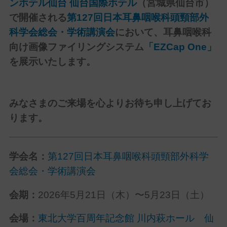
ンホテル仙台
仙台国際ホテル
（
宮城県仙台市
）
で開催される
第127回日本耳鼻咽喉科頭頸部外
科学会総会・学術講演会
において、耳鼻咽喉科
向け画像ファイリングシステム
「EZCap One」
を展示いたします。
みなさまのご来場を心よりお待ち申し上げてお
ります。
学会名：
第127回日本耳鼻咽喉科頭頸部外科学
会総会・学術講演会
会期：
2026年5月21日（木）〜5月23日（土）
会場：
東北大学百周年記念館 川内萩ホール
仙