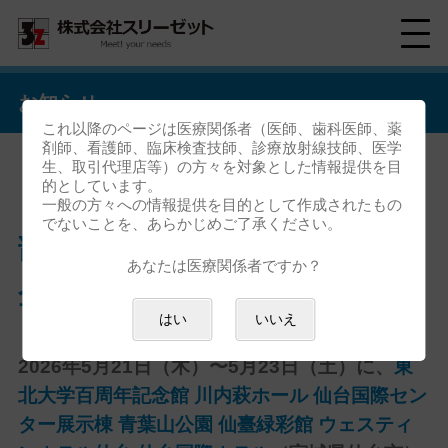
お知らせ
これ以降のページは医療関係者（医師、歯科医師、薬
剤師、看護師、臨床検査技師、診療放射線技師、医学
生、取引代理店等）の方々を対象とした情報提供を目
的としています。
「第127回日本耳鼻咽喉科頭頸
一般の方々への情報提供を目的として作成されたもの
でないことを、あらかじめご了承ください。
部外科学会総会・学術講演会」
あなたは医療関係者ですか？
企業展示出展のお知らせ
はい
いいえ
2026年5月21日（木）〜5月23日（土）に、
東
北大学百周年記念館 川内萩ホール
仙台国際セン
ター展示棟
青葉山公園 仙臺緑彩館
ウェスティ