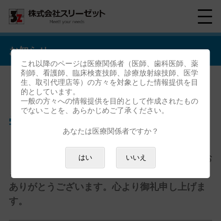
お知らせ
これ以降のページは医療関係者（医師、歯科医師、薬
剤師、看護師、臨床検査技師、診療放射線技師、医学
生、取引代理店等）の方々を対象とした情報提供を目
的としています。
「第62回 日本鼻科学会 総会・
一般の方々への情報提供を目的として作成されたもの
でないことを、あらかじめご了承ください。
学術講演会」ご来場御礼
あなたは医療関係者ですか？
「第62回 日本鼻科学会 総会・学術講演会」にお
はい
いいえ
きましては、全国各地よりご来場いただき誠に
ありがとうございます。心より御礼申し上げま
す。