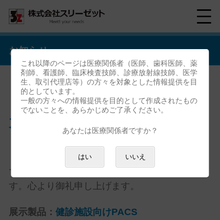
お知らせ
これ以降のページは医療関係者（医師、歯科医師、薬
剤師、看護師、臨床検査技師、診療放射線技師、医学
生、取引代理店等）の方々を対象とした情報提供を目
的としています。
「日本総合健診医学会 第52回
一般の方々への情報提供を目的として作成されたもの
でないことを、あらかじめご了承ください。
大会」ご来場御礼
あなたは医療関係者ですか？
「日本総合健診医学会 第52回大会」におきまし
はい
いいえ
ては、ご来場いただき誠にありがとうございま
す。心より御礼申し上げます。
展示製品：
健診施設向けPACS