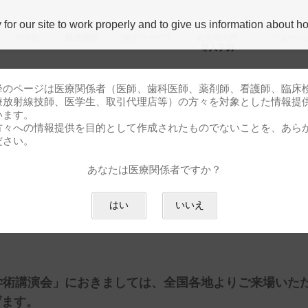
r our site to work properly and to give us information about how
HOME
製品情報
保守サービス
お客様の声
ソリューシ
導⼊事例
降のページは医療関係者（医師、歯科医師、薬剤師、看護師、臨床
療放射線技師、医学生、取引代理店等）の方々を対象とした情報提
います。
方々への情報提供を目的として作成されたものでないことを、あら
ご来場御礼
ださい。
あなたは医療関係者ですか？
学会総会ならびに学術講演会」ご
はい
いいえ
学術講演会」におきましては、全国各地よりご来場いた
げます。