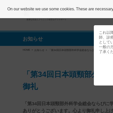
On our website we use some cookies. These are necessary fo
健康な社会とクリニック経営をITでサポート
これ以
師、診
お知らせ
として
一般の
HOME
お知らせ
「第34回日本頭頸部外科学会総会ならびに学術講演会」
了承く
「第34回日本頭頸部外科
御礼
「第34回日本頭頸部外科学会総会ならびに
ありがとうございます。心より御礼申し上