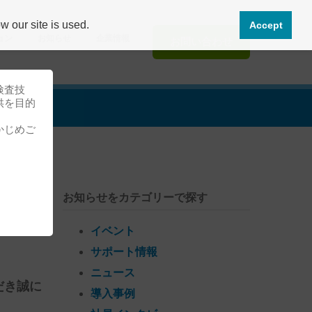
 our site is used.
Accept
ョン
お知らせ
企業情報
お問い合わせ
検査技
供を目的
かじめご
お知らせをカテゴリーで探す
来場
イベント
サポート情報
ニュース
だき誠に
導入事例