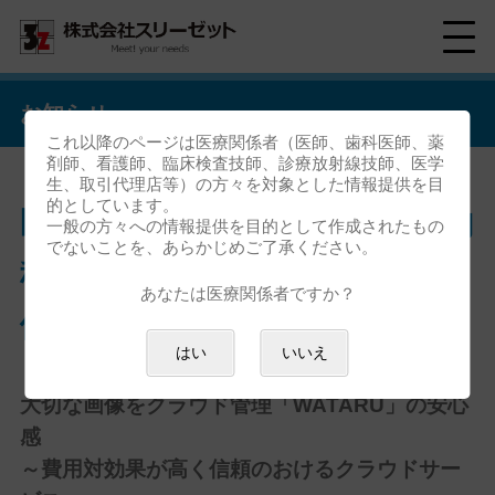
お知らせ
これ以降のページは医療関係者（医師、歯科医師、薬
剤師、看護師、臨床検査技師、診療放射線技師、医学
生、取引代理店等）の方々を対象とした情報提供を目
的としています。
医療法人敬生会 なかじょう内
一般の方々への情報提供を目的として作成されたもの
でないことを、あらかじめご了承ください。
科様 「WATARU」の導入事
あなたは医療関係者ですか？
例を追加しました。
はい
いいえ
大切な画像をクラウド管理「WATARU」の安心
感
～費用対効果が高く信頼のおけるクラウドサー