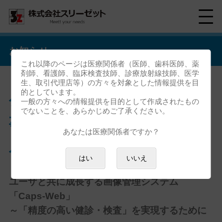
お知らせ
これ以降のページは医療関係者（医師、歯科医師、薬
剤師、看護師、臨床検査技師、診療放射線技師、医学
生、取引代理店等）の方々を対象とした情報提供を目
的としています。
公益財団法人 栃木県保健衛生
一般の方々への情報提供を目的として作成されたもの
でないことを、あらかじめご了承ください。
事業団様 「Caps-Web」の導
あなたは医療関係者ですか？
入事例を追加しました。
はい
いいえ
ユーザと共に成長する画像管理システム
「Caps-Web」
～「精度の高い健診・検査」を実現するために