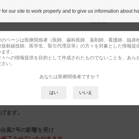
r our site to work properly and to give us information about how
HOME
製品情報
保守サービス
お客様の声
ソリューシ
導⼊事例
降のページは医療関係者（医師、歯科医師、薬剤師、看護師、臨床
療放射線技師、医学生、取引代理店等）の方々を対象とした情報提
います。
方々への情報提供を目的として作成されたものでないことを、あら
16日)
ださい。
あなたは医療関係者ですか？
間の変更について(2024年8月16
はい
いいえ
上げます。
台風7号の影響を受け
営業を終了させていただきます
。