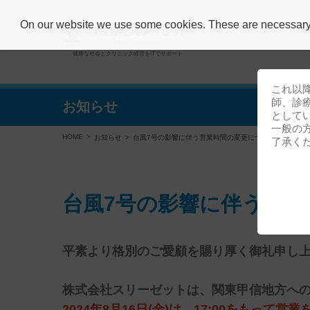
On our website we use some cookies. These are necessary fo
健康な社会とクリニック経営をITでサポート
これ以
師、診
お知らせ
として
一般の
HOME
お知らせ
台風7号の影響に伴う営業時間の変更について(2024年8月
了承く
台風7号の影響に伴う営業時
平素より格別のご愛顧を賜り厚く御礼申し
株式会社スリーゼットは、関東甲信地方への
2024年8月16日(金)は、17:00をもって