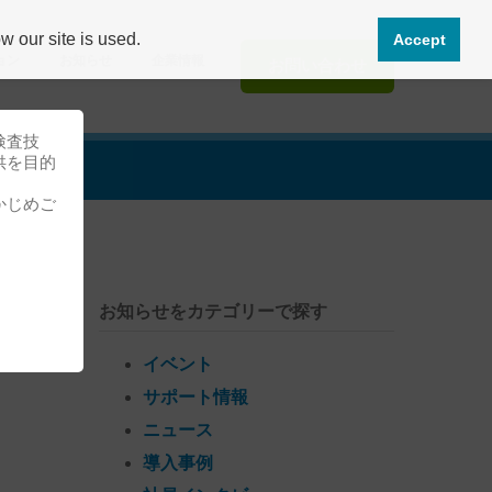
 our site is used.
Accept
ョン
お知らせ
企業情報
お問い合わせ
検査技
供を目的
かじめご
お知らせをカテゴリーで探す
日)
イベント
サポート情報
ニュース
導入事例