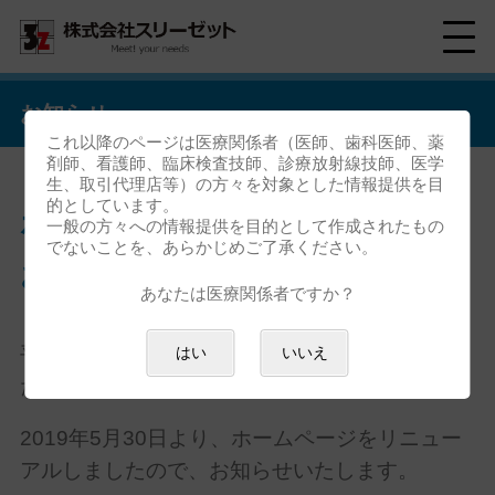
お知らせ
これ以降のページは医療関係者（医師、歯科医師、薬
剤師、看護師、臨床検査技師、診療放射線技師、医学
生、取引代理店等）の方々を対象とした情報提供を目
的としています。
ホームページリニューアルの
一般の方々への情報提供を目的として作成されたもの
でないことを、あらかじめご了承ください。
お知らせ
あなたは医療関係者ですか？
平素より スリーゼットホームページをご覧いた
はい
いいえ
だきましてありがとうございます。
2019年5月30日より、ホームページをリニュー
アルしましたので、お知らせいたします。