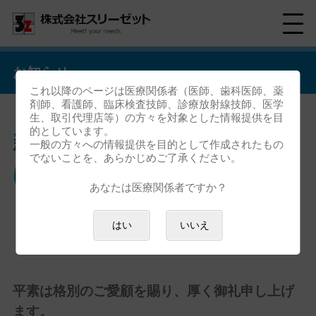
お知らせ
これ以降のページは医療関係者（医師、歯科医師、薬
剤師、看護師、臨床検査技師、診療放射線技師、医学
生、取引代理店等）の方々を対象とした情報提供を目
的としています。
新製品リリース：耳鼻咽喉科向
一般の方々への情報提供を目的として作成されたもの
でないことを、あらかじめご了承ください。
け画像ファイリングシステム
あなたは医療関係者ですか？
「EZCap 4」の販売を開始しま
はい
いいえ
した
平素は格別のご愛顧を賜り、厚く御礼申し上げ
ます。