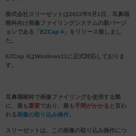
株式会社スリーゼットは
2022年9月1日
、耳鼻咽
喉科向け画像ファイリングシステムの新バージ
ョンである「
EZCap 4
」をリリース致しまし
た。
EZCap 4は
Windows11に正式対応しておりま
す。
耳鼻咽喉科で画像ファイリングを使用する際
に、最も
重要
であり、最も
手間がかかる
と言わ
れる
画像の取り込み操作
。
スリーゼットは、この画像の取り込み操作につ