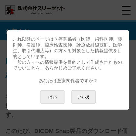
お知らせ
これ以降のページは医療関係者（医師、歯科医師、薬
剤師、看護師、臨床検査技師、診療放射線技師、医学
生、取引代理店等）の方々を対象とした情報提供を目
的としています。
DICOM Snap ダウンロード価
一般の方々への情報提供を目的として作成されたもの
でないことを、あらかじめご了承ください。
格 無料化のお知らせ
あなたは医療関係者ですか？
平素より、簡易モダリティアプリ
DICOM Snap
はい
いいえ
製品をご愛顧賜り、誠にありがとうございま
す。
このたび、DICOM Snap製品のダウンロード価