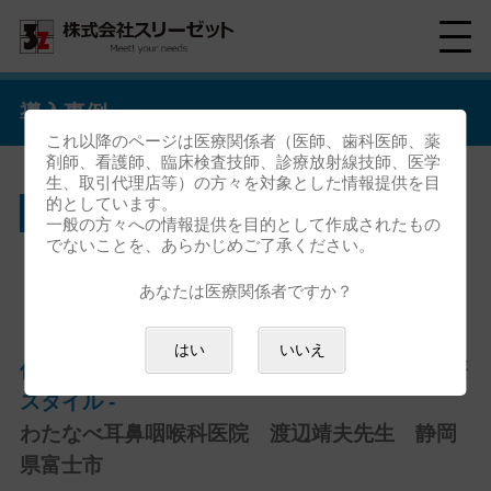
導入事例
これ以降のページは医療関係者（医師、歯科医師、薬
剤師、看護師、臨床検査技師、診療放射線技師、医学
生、取引代理店等）の方々を対象とした情報提供を目
的としています。
わたなべ耳鼻咽喉科医院
一般の方々への情報提供を目的として作成されたもの
でないことを、あらかじめご了承ください。
【お客様の声 vol.8】
あなたは医療関係者ですか？
はい
いいえ
伝わる説明を目指して -"見せ方"を工夫する診療
スタイル -
わたなべ耳鼻咽喉科医院 渡辺靖夫先生 静岡
県富士市