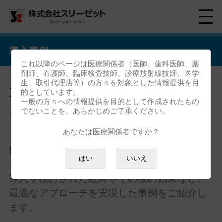
導入事例
これ以降のページは医療関係者（医師、歯科医師、薬
剤師、看護師、臨床検査技師、診療放射線技師、医学
生、取引代理店等）の方々を対象とした情報提供を目
耳鼻咽喉科向け画像ファイリング
的としています。
一般の方々への情報提供を目的として作成されたもの
でないことを、あらかじめご了承ください。
システム EZCapの導入事例
あなたは医療関係者ですか？
EZCapをご導入いただいたユーザー様にお話
はい
いいえ
しを伺いました。
導入を検討された経緯やその後の効果など、
最適なアプローチを実現した事例をご紹介し
ます。