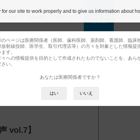
r our site to work properly and to give us information about how
HOME
製品情報
保守サービス
お客様の声
ソリューシ
導⼊事例
降のページは医療関係者（医師、歯科医師、薬剤師、看護師、臨床
療放射線技師、医学生、取引代理店等）の方々を対象とした情報提
います。
方々への情報提供を目的として作成されたものでないことを、あら
ださい。
あなたは医療関係者ですか？
グループ ドク
はい
いいえ
vol.7】