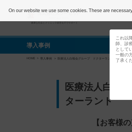
On our website we use some cookies. These are necessary fo
健康な社会とクリニック経営をITでサポート
これ以
師、診
導入事例
として
一般の
HOME
導入事例
医療法人白報会グループ ドクターランド
了承く
医療法人白報会
ターランド
【お客様の声 