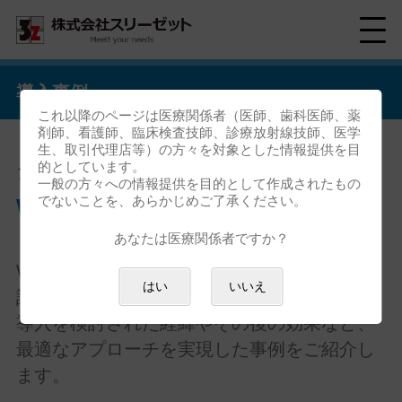
導入事例
これ以降のページは医療関係者（医師、歯科医師、薬
剤師、看護師、臨床検査技師、診療放射線技師、医学
生、取引代理店等）の方々を対象とした情報提供を目
クリニック向けクラウドサービス
的としています。
一般の方々への情報提供を目的として作成されたもの
でないことを、あらかじめご了承ください。
WATARUの導入事例
あなたは医療関係者ですか？
WATARUをご導入いただいたユーザー様にお
はい
いいえ
話しを伺いました。
導入を検討された経緯やその後の効果など、
最適なアプローチを実現した事例をご紹介し
ます。