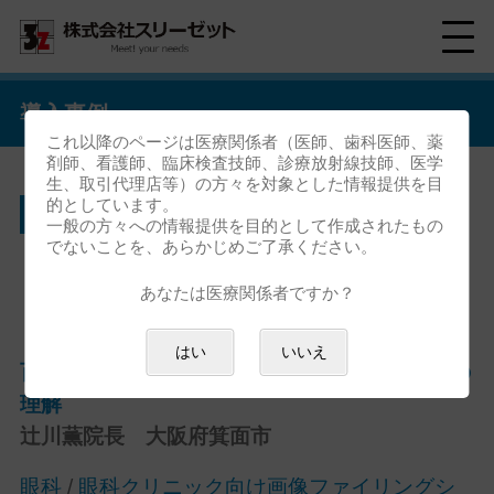
導入事例
これ以降のページは医療関係者（医師、歯科医師、薬
剤師、看護師、臨床検査技師、診療放射線技師、医学
生、取引代理店等）の方々を対象とした情報提供を目
的としています。
辻川眼科
一般の方々への情報提供を目的として作成されたもの
でないことを、あらかじめご了承ください。
【お客様の声 vol.5】
あなたは医療関係者ですか？
はい
いいえ
百聞は一見に如かず ー 画像で深まる患者さんの
理解
辻川薫院長 大阪府箕面市
眼科
/
眼科クリニック向け画像ファイリングシ