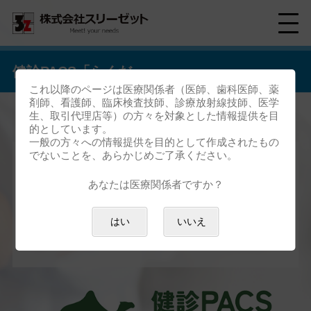
健診PACS「らくだ」
これ以降のページは医療関係者（医師、歯科医師、薬
剤師、看護師、臨床検査技師、診療放射線技師、医学
生、取引代理店等）の方々を対象とした情報提供を目
的としています。
一般の方々への情報提供を目的として作成されたもの
でないことを、あらかじめご了承ください。
健診業務の効率化と精度向上を実
あなたは医療関係者ですか？
現!
はい
いいえ
健診施設向けPACS