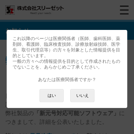
お知らせ
これ以降のページは医療関係者（医師、歯科医師、薬
剤師、看護師、臨床検査技師、診療放射線技師、医学
生、取引代理店等）の方々を対象とした情報提供を目
的としています。
弊社製品の新元号対応につきま
一般の方々への情報提供を目的として作成されたもの
でないことを、あらかじめご了承ください。
して
あなたは医療関係者ですか？
日頃よりスリーゼット社製品をご利用いただき
はい
いいえ
誠にありがとうございます。
弊社製品の
「新元号対応可能ソフトウェア」
に
つきまして、詳細を公表いたしました。